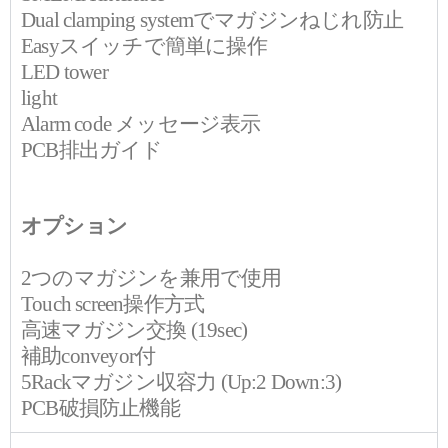
Dual clamping system
でマガジンねじれ防止
Easy
スイッチで簡単に操作
LED tower
light
Alarm code
メッセージ表示
PCB
排出ガイド
オプション
2
つのマガジンを兼用で使用
Touch screen
操作方式
高速マガジン交換
(19sec)
補助
conveyor
付
5Rack
マガジン収容力
(Up:2 Down:3)
PCB
破損防止機能