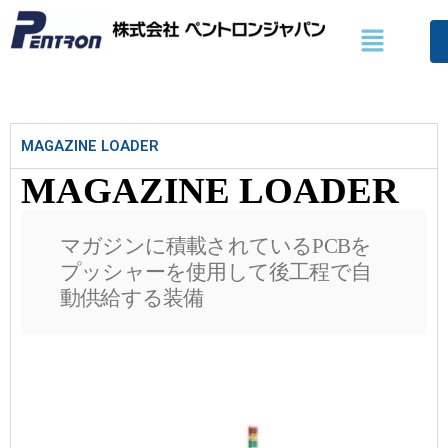
콘
Menu
텐
츠
로
건
너
MAGAZINE LOADER
뛰
기
MAGAZINE LOADER
マガジンに積載されている
PCB
を
プッシャーを使用して後工程で自
動供給する装備