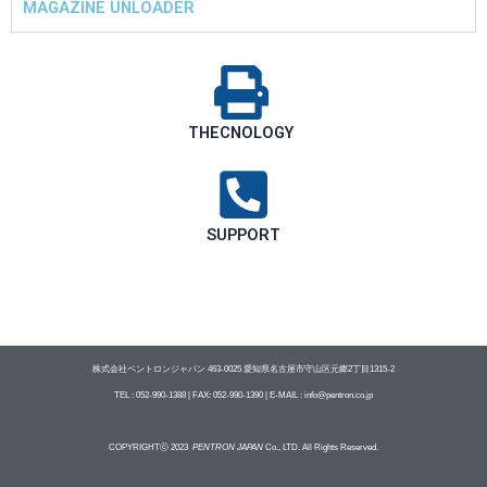
MAGAZINE UNLOADER
THECNOLOGY
SUPPORT
株式会社ペントロンジャパン 463-0025 愛知県名古屋市守山区元郷2丁目1315‐2
TEL : 052-990-1388 | FAX: 052-990-1390 | E-MAIL : info@pentron.co.jp
COPYRIGHTⓒ 2023
PENTRON JAPAN
Co., LTD. All Rights Reserved.