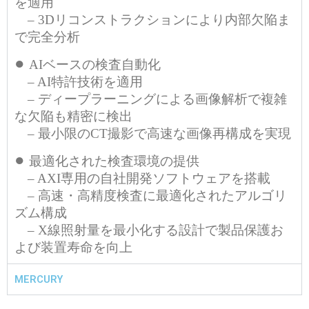
を適用
– 3Dリコンストラクションにより内部欠陥ま
で完全分析
●
AIベースの検査自動化
– AI特許技術を適用
– ディープラーニングによる画像解析で複雑
な欠陥も精密に検出
– 最小限のCT撮影で高速な画像再構成を実現
●
最適化された検査環境の提供
– AXI専用の自社開発ソフトウェアを搭載
– 高速・高精度検査に最適化されたアルゴリ
ズム構成
– X線照射量を最小化する設計で製品保護お
よび装置寿命を向上
MERCURY