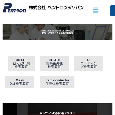
콘
Menu
텐
츠
로
건
너
뛰
기
3D SPI
3D AOI
CI
はんだ印刷
実装後外観
コーティン
検査装置
検査装置
グ検査装置
X-ray
Semiconductor
X線検査装置
半導体検査装置